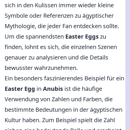
sich in den Kulissen immer wieder kleine
Symbole oder Referenzen zu ägyptischer
Mythologie, die jeder Fan entdecken sollte.
Um die spannendsten
Easter Eggs
zu
finden, lohnt es sich, die einzelnen Szenen
genauer zu analysieren und die Details
bewusster wahrzunehmen.
Ein besonders faszinierendes Beispiel für ein
Easter Egg
in
Anubis
ist die häufige
Verwendung von Zahlen und Farben, die
bestimmte Bedeutungen in der ägyptischen
Kultur haben. Zum Beispiel spielt die Zahl