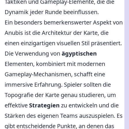
Taktiken und Gameplay-Elemente, die die
Dynamik jeder Runde beeinflussen.
Ein besonders bemerkenswerter Aspekt von
Anubis ist die Architektur der Karte, die
einen einzigartigen visuellen Stil präsentiert.
Die Verwendung von
ägyptischen
Elementen, kombiniert mit modernen
Gameplay-Mechanismen, schafft eine
immersive Erfahrung. Spieler sollten die
Topografie der Karte genau studieren, um
effektive
Strategien
zu entwickeln und die
Stärken des eigenen Teams auszuspielen. Es
gibt entscheidende Punkte, an denen das