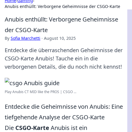
Home
›
Gaming
›
Anubis enthüllt: Verborgene Geheimnisse der CSGO-Karte
Anubis enthüllt: Verborgene Geheimnisse
der CSGO-Karte
By
Sofia Marchetti
·
August 10, 2025
Entdecke die überraschenden Geheimnisse der
CSGO-Karte Anubis! Tauche ein in die
verborgenen Details, die du noch nicht kennst!
Play Anubis CT MID like the PROS | CSGO ...
Entdecke die Geheimnisse von Anubis: Eine
tiefgehende Analyse der CSGO-Karte
Die
CSGO-Karte
Anubis ist ein