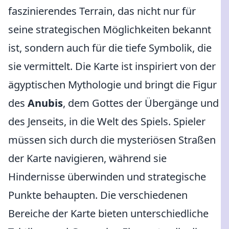
faszinierendes Terrain, das nicht nur für
seine strategischen Möglichkeiten bekannt
ist, sondern auch für die tiefe Symbolik, die
sie vermittelt. Die Karte ist inspiriert von der
ägyptischen Mythologie und bringt die Figur
des
Anubis
, dem Gottes der Übergänge und
des Jenseits, in die Welt des Spiels. Spieler
müssen sich durch die mysteriösen Straßen
der Karte navigieren, während sie
Hindernisse überwinden und strategische
Punkte behaupten. Die verschiedenen
Bereiche der Karte bieten unterschiedliche