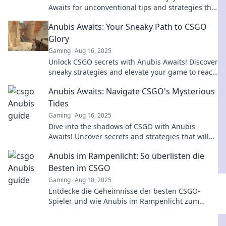
Awaits for unconventional tips and strategies that
elevate your game to the next level.
Anubis Awaits: Your Sneaky Path to CSGO
Glory
Gaming
Aug 16, 2025
Unlock CSGO secrets with Anubis Awaits! Discover
sneaky strategies and elevate your game to reach
glory now!
Anubis Awaits: Navigate CSGO's Mysterious
Tides
Gaming
Aug 16, 2025
Dive into the shadows of CSGO with Anubis
Awaits! Uncover secrets and strategies that will
elevate your gameplay to new heights.
Anubis im Rampenlicht: So überlisten die
Besten im CSGO
Gaming
Aug 10, 2025
Entdecke die Geheimnisse der besten CSGO-
Spieler und wie Anubis im Rampenlicht zum
strategischen Meisterwerk wird! Tipps und Tricks
warten auf dich!