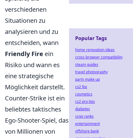
verschiedenen
Situationen zu
analysieren und zu
Popular Tags
entscheiden, wann
home renovation ideas
Friendly Fire
ein
cross-browser compatibility
Risiko und wann es
steam guides
travel photography
eine strategische
party make up
Möglichkeit darstellt.
cs2 fps
cosmetics
Counter-Strike ist ein
cs2 pro tips
beliebtes taktisches
diabetes
csgo ranks
Ego-Shooter-Spiel, das
entertainment
von Millionen von
offshore bank