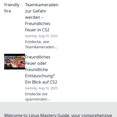
Feuer oder
Teamkameraden
strategischer Witz?
zur Gefahr
Tauchen Sie ein in
werden –
unsere Analyse!
Freundliches
Feuer in CS2
Gaming
Aug 10, 2025
Entdecke, wie
Teamkameraden
in CS2 zur Gefahr
Freundliches
werden können
und vermeide
Feuer oder
freundliches Feuer
freundliche
für den
Enttäuschung?
ultimativen
Ein Blick auf CS2
Spielspaß!
Gaming
Aug 10, 2025
Entdecke die
spannenden
Entwicklungen in
CS2: Freundliches
Feuer oder
Welcome to Linux Mastery Guide, your comprehensive