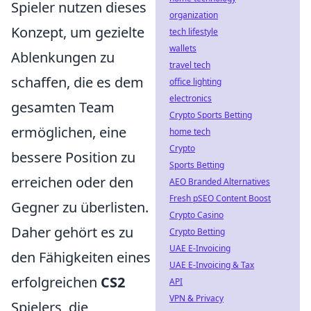
Spieler nutzen dieses
organization
Konzept, um gezielte
tech lifestyle
wallets
Ablenkungen zu
travel tech
schaffen, die es dem
office lighting
electronics
gesamten Team
Crypto Sports Betting
ermöglichen, eine
home tech
Crypto
bessere Position zu
Sports Betting
erreichen oder den
AEO Branded Alternatives
Fresh pSEO Content Boost
Gegner zu überlisten.
Crypto Casino
Daher gehört es zu
Crypto Betting
UAE E-Invoicing
den Fähigkeiten eines
UAE E-Invoicing & Tax
erfolgreichen
CS2
API
VPN & Privacy
Spielers, die