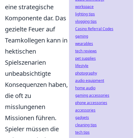
eine strategische
workspace
lighting tips
Komponente dar. Das
vlogging tips
gezielte Feuer auf
Casino Referral Codes
gaming
Teamkollegen kann in
wearables
hektischen
tech reviews
pet supplies
Spielszenarien
lifestyle
unbeabsichtigte
photography
audio equipment
Konsequenzen haben,
home audio
die oft zu
gaming accessories
phone accessories
misslungenen
accessories
Missionen führen.
gadgets
cleaning tips
Spieler müssen die
tech tips