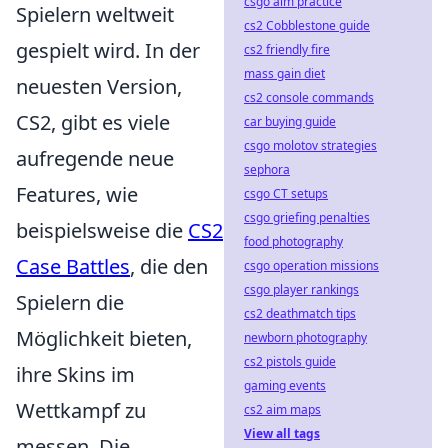
csgo aim practice
Spielern weltweit
cs2 Cobblestone guide
gespielt wird. In der
cs2 friendly fire
mass gain diet
neuesten Version,
cs2 console commands
CS2, gibt es viele
car buying guide
csgo molotov strategies
aufregende neue
sephora
Features, wie
csgo CT setups
csgo griefing penalties
beispielsweise die
CS2
food photography
Case Battles
, die den
csgo operation missions
csgo player rankings
Spielern die
cs2 deathmatch tips
Möglichkeit bieten,
newborn photography
cs2 pistols guide
ihre Skins im
gaming events
Wettkampf zu
cs2 aim maps
View all tags
messen. Die