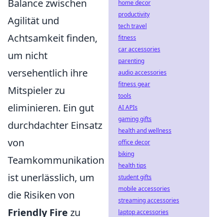
Balance zwischen
home decor
productivity
Agilität und
tech travel
Achtsamkeit finden,
fitness
car accessories
um nicht
parenting
versehentlich ihre
audio accessories
fitness gear
Mitspieler zu
tools
eliminieren. Ein gut
AI APIs
gaming gifts
durchdachter Einsatz
health and wellness
von
office decor
biking
Teamkommunikation
health tips
ist unerlässlich, um
student gifts
mobile accessories
die Risiken von
streaming accessories
Friendly Fire
zu
laptop accessories