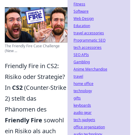
Fitness
Software
Web Design
Education
travel accessories
Programmatic SEO
The Friendly Fire Case Challenge
tech accessories
(New ...
SEO APIs
Gambling
Friendly Fire in CS2:
Anime Merchandise
Risiko oder Strategie?
travel
home office
In
CS2
(Counter-Strike
technology
2) stellt das
gifts
keyboards
Phänomen des
audio gear
Friendly Fire
sowohl
tech gadgets
office organization
ein Risiko als auch
audio technology