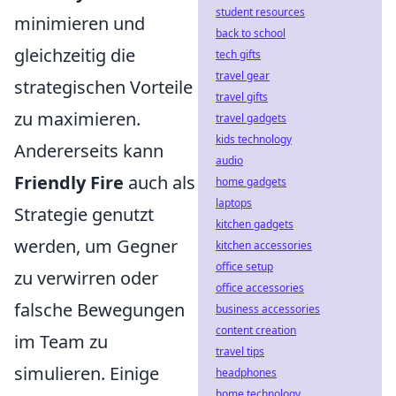
student resources
minimieren und
back to school
gleichzeitig die
tech gifts
travel gear
strategischen Vorteile
travel gifts
zu maximieren.
travel gadgets
kids technology
Andererseits kann
audio
Friendly Fire
auch als
home gadgets
laptops
Strategie genutzt
kitchen gadgets
werden, um Gegner
kitchen accessories
office setup
zu verwirren oder
office accessories
falsche Bewegungen
business accessories
content creation
im Team zu
travel tips
simulieren. Einige
headphones
home technology