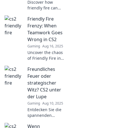
Discover how
friendly fire can
make or break
Friendly Fire
your CS2
experience. Is it
Frenzy: When
your new ally or
Teamwork Goes
the ultimate foe?
Wrong in CS2
Find out now!
Gaming
Aug 16, 2025
Uncover the chaos
of Friendly Fire in
CS2! Dive into epic
Freundliches
fails and hilarious
moments when
Feuer oder
teamwork spirals
strategischer
out of control.
Witz? CS2 unter
Don't miss out!
der Lupe
Gaming
Aug 10, 2025
Entdecken Sie die
spannenden
Facetten von CS2:
Wenn
Freundliches