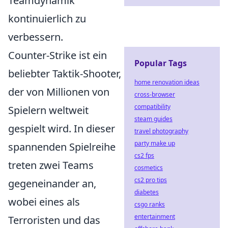
Teamdynamik
kontinuierlich zu
verbessern.
Counter-Strike ist ein
Popular Tags
beliebter Taktik-Shooter,
home renovation ideas
der von Millionen von
cross-browser
compatibility
Spielern weltweit
steam guides
gespielt wird. In dieser
travel photography
party make up
spannenden Spielreihe
cs2 fps
treten zwei Teams
cosmetics
cs2 pro tips
gegeneinander an,
diabetes
wobei eines als
csgo ranks
entertainment
Terroristen und das