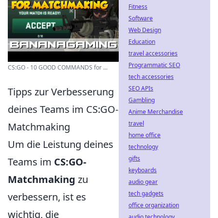
Fitness
Software
Web Design
Education
travel accessories
Programmatic SEO
CS:GO - 10 GOOD COMMANDS for ...
tech accessories
SEO APIs
Tipps zur Verbesserung
Gambling
deines Teams im CS:GO-
Anime Merchandise
travel
Matchmaking
home office
Um die Leistung deines
technology
gifts
Teams im
CS:GO-
keyboards
Matchmaking
zu
audio gear
tech gadgets
verbessern, ist es
office organization
wichtig, die
audio technology