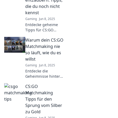
entzaubern: Tipps,
Welt!
die du noch nicht
kennst
Gaming
Jun 8, 2025
Entdecke geheime
Tipps für CS:GO
Matchmaking, die
Warum dein CS:GO
dein Spiel
revolutionieren!
Matchmaking nie
Werde zum Ultimate
so läuft, wie du es
Champion und
willst
dominiere deine
Gaming
Jun 8, 2025
Gegner!
Entdecke die
Geheimnisse hinter
schlechtem CS:GO
CS:GO
Matchmaking und
finde heraus, warum
Matchmaking
du nie die
Tipps für den
gewünschten
Sprung vom Silber
Ergebnisse erzielst!
zu Gold
Gaming
Jun 8, 2025