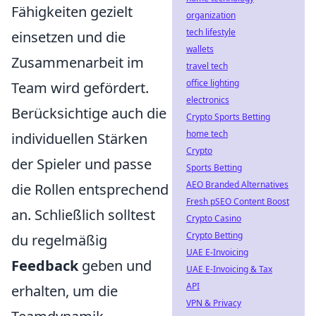
Fähigkeiten gezielt
organization
tech lifestyle
einsetzen und die
wallets
Zusammenarbeit im
travel tech
office lighting
Team wird gefördert.
electronics
Berücksichtige auch die
Crypto Sports Betting
home tech
individuellen Stärken
Crypto
der Spieler und passe
Sports Betting
AEO Branded Alternatives
die Rollen entsprechend
Fresh pSEO Content Boost
an. Schließlich solltest
Crypto Casino
Crypto Betting
du regelmäßig
UAE E-Invoicing
Feedback
geben und
UAE E-Invoicing & Tax
API
erhalten, um die
VPN & Privacy