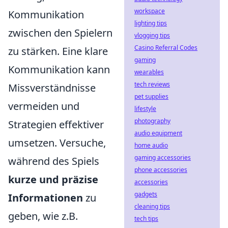
workspace
Kommunikation
lighting tips
zwischen den Spielern
vlogging tips
Casino Referral Codes
zu stärken. Eine klare
gaming
Kommunikation kann
wearables
tech reviews
Missverständnisse
pet supplies
vermeiden und
lifestyle
photography
Strategien effektiver
audio equipment
umsetzen. Versuche,
home audio
gaming accessories
während des Spiels
phone accessories
kurze und präzise
accessories
gadgets
Informationen
zu
cleaning tips
geben, wie z.B.
tech tips