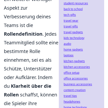
student resources
Aspekt zur
back to school
tech gifts
Verbesserung deines
travel gear
Teams ist die
travel gifts
travel gadgets
Rollendefinition
. Jedes
kids technology
Teammitglied sollte eine
audio
home gadgets
bestimmte Rolle
laptops
einnehmen, sei es als
kitchen gadgets
kitchen accessories
Schütze, Unterstützer
office setup
oder Aufklärer. Indem
office accessories
business accessories
du
Klarheit über die
content creation
Rollen
schaffst, können
travel tips
headphones
die Spieler ihre
home technology