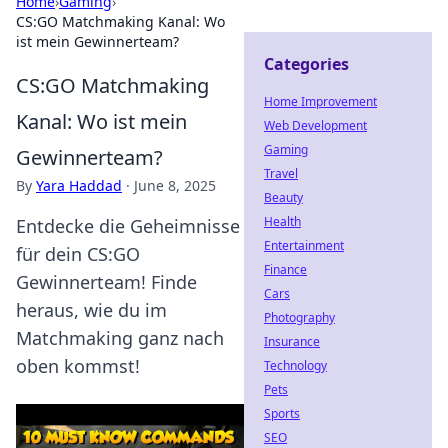
Home
›
Gaming
›
CS:GO Matchmaking Kanal: Wo
ist mein Gewinnerteam?
Categories
CS:GO Matchmaking
Home Improvement
Kanal: Wo ist mein
Web Development
Gaming
Gewinnerteam?
Travel
By
Yara Haddad
·
June 8, 2025
Beauty
Health
Entdecke die Geheimnisse
Entertainment
für dein CS:GO
Finance
Gewinnerteam! Finde
Cars
heraus, wie du im
Photography
Matchmaking ganz nach
Insurance
oben kommst!
Technology
Pets
Sports
SEO