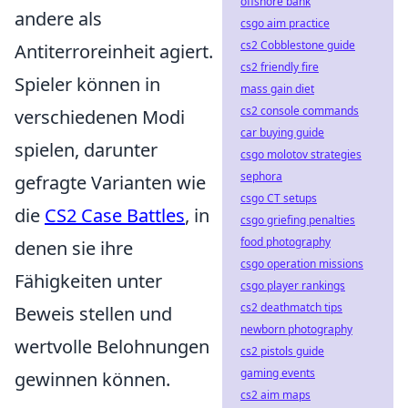
offshore bank
andere als
csgo aim practice
cs2 Cobblestone guide
Antiterroreinheit agiert.
cs2 friendly fire
Spieler können in
mass gain diet
cs2 console commands
verschiedenen Modi
car buying guide
spielen, darunter
csgo molotov strategies
sephora
gefragte Varianten wie
csgo CT setups
die
CS2 Case Battles
, in
csgo griefing penalties
food photography
denen sie ihre
csgo operation missions
Fähigkeiten unter
csgo player rankings
cs2 deathmatch tips
Beweis stellen und
newborn photography
wertvolle Belohnungen
cs2 pistols guide
gaming events
gewinnen können.
cs2 aim maps