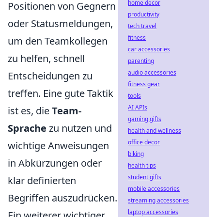
home decor
Positionen von Gegnern
productivity
oder Statusmeldungen,
tech travel
fitness
um den Teamkollegen
car accessories
zu helfen, schnell
parenting
audio accessories
Entscheidungen zu
fitness gear
treffen. Eine gute Taktik
tools
AI APIs
ist es, die
Team-
gaming gifts
Sprache
zu nutzen und
health and wellness
office decor
wichtige Anweisungen
biking
in Abkürzungen oder
health tips
student gifts
klar definierten
mobile accessories
Begriffen auszudrücken.
streaming accessories
laptop accessories
Ein weiterer wichtiger