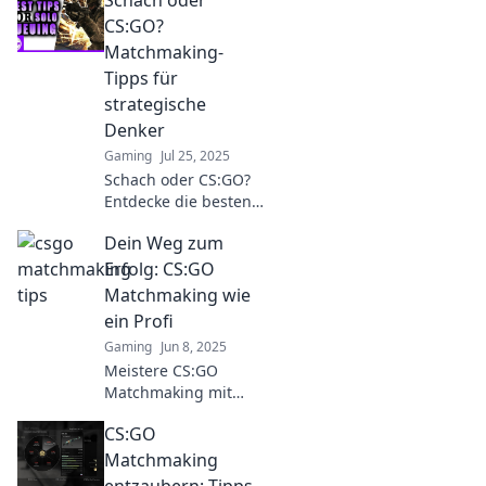
Schach oder
CS:GO?
Matchmaking-
Tipps für
strategische
Denker
Gaming
Jul 25, 2025
Schach oder CS:GO?
Entdecke die besten
Matchmaking-Tipps
Dein Weg zum
für strategische
Denker und
Erfolg: CS:GO
verbessere dein Spiel
Matchmaking wie
jetzt!
ein Profi
Gaming
Jun 8, 2025
Meistere CS:GO
Matchmaking mit
Profi-Tipps! Entdecke
CS:GO
die Geheimnisse für
deinen Aufstieg zum
Matchmaking
Erfolg in der Gaming-