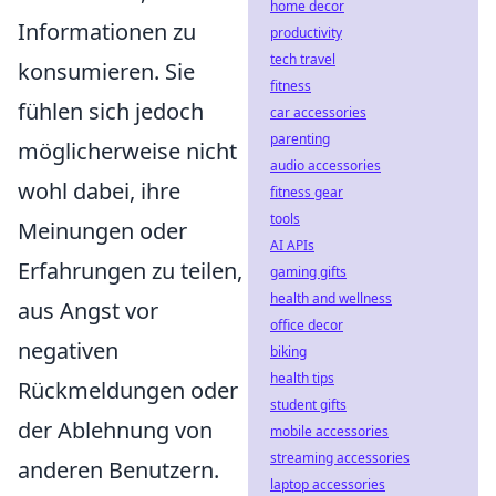
home decor
Informationen zu
productivity
tech travel
konsumieren. Sie
fitness
fühlen sich jedoch
car accessories
parenting
möglicherweise nicht
audio accessories
wohl dabei, ihre
fitness gear
tools
Meinungen oder
AI APIs
Erfahrungen zu teilen,
gaming gifts
health and wellness
aus Angst vor
office decor
negativen
biking
health tips
Rückmeldungen oder
student gifts
der Ablehnung von
mobile accessories
streaming accessories
anderen Benutzern.
laptop accessories