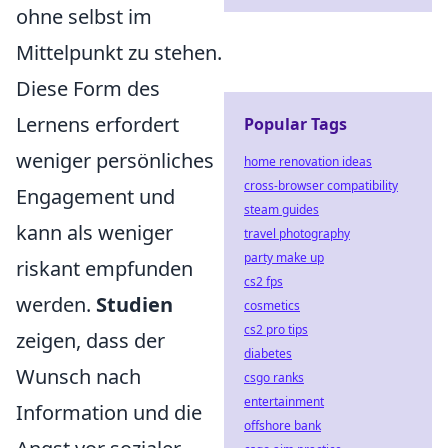
ohne selbst im
Mittelpunkt zu stehen.
Diese Form des
Lernens erfordert
Popular Tags
weniger persönliches
home renovation ideas
cross-browser compatibility
Engagement und
steam guides
kann als weniger
travel photography
party make up
riskant empfunden
cs2 fps
werden.
Studien
cosmetics
cs2 pro tips
zeigen, dass der
diabetes
Wunsch nach
csgo ranks
entertainment
Information und die
offshore bank