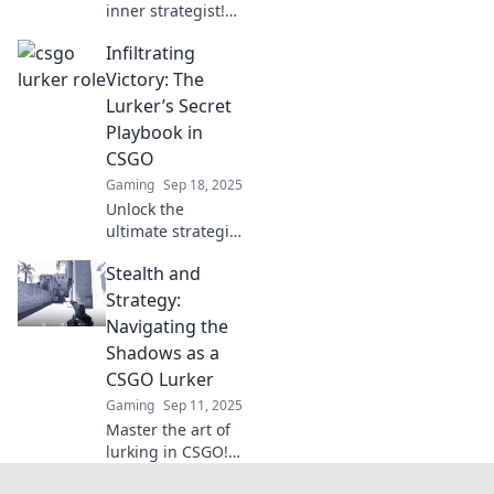
inner strategist!
Discover how to
Infiltrating
master the lurker's
mindset in CSGO
Victory: The
and outsmart your
Lurker’s Secret
enemies like a pro.
Playbook in
CSGO
Gaming
Sep 18, 2025
Unlock the
ultimate strategies
for lurking in
Stealth and
CSGO! Discover
the secrets to
Strategy:
mastering stealth
Navigating the
and securing
Shadows as a
victory in every
CSGO Lurker
match.
Gaming
Sep 11, 2025
Master the art of
lurking in CSGO!
Uncover stealth