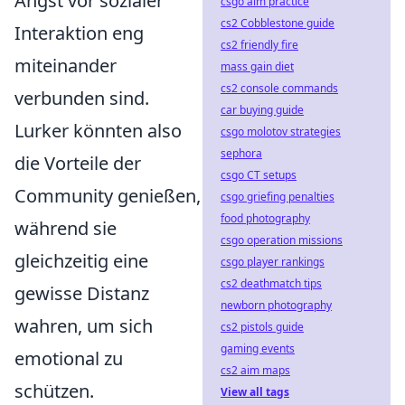
Angst vor sozialer
csgo aim practice
cs2 Cobblestone guide
Interaktion eng
cs2 friendly fire
miteinander
mass gain diet
cs2 console commands
verbunden sind.
car buying guide
Lurker könnten also
csgo molotov strategies
sephora
die Vorteile der
csgo CT setups
Community genießen,
csgo griefing penalties
food photography
während sie
csgo operation missions
gleichzeitig eine
csgo player rankings
cs2 deathmatch tips
gewisse Distanz
newborn photography
wahren, um sich
cs2 pistols guide
gaming events
emotional zu
cs2 aim maps
schützen.
View all tags