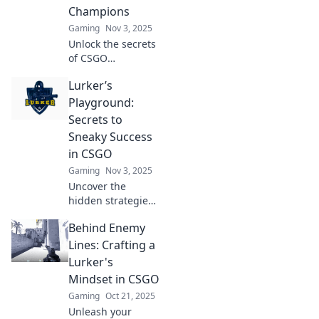
Champions
Gaming
Nov 3, 2025
Unlock the secrets
of CSGO
domination!
Lurker’s
Discover stealth
strategies that will
Playground:
transform you into
Secrets to
an unstoppable
Sneaky Success
champion. Dive in
in CSGO
now!
Gaming
Nov 3, 2025
Uncover the
hidden strategies
for sneaky success
Behind Enemy
in CSGO! Join us in
Lurker’s
Lines: Crafting a
Playground and
Lurker's
elevate your game
Mindset in CSGO
with expert tips
Gaming
Oct 21, 2025
and secrets.
Unleash your