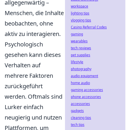
allgegenwärtig –
workspace
Menschen, die Inhalte
lighting tips
vlogging tips
beobachten, ohne
Casino Referral Codes
aktiv zu interagieren.
gaming
wearables
Psychologisch
tech reviews
gesehen kann dieses
pet supplies
lifestyle
Verhalten auf
photography
mehrere Faktoren
audio equipment
home audio
zurückgeführt
gaming accessories
werden. Oftmals sind
phone accessories
accessories
Lurker einfach
gadgets
neugierig und nutzen
cleaning tips
tech tips
Plattformen, um