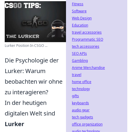
Fitness
Software
Web Design
Education
travel accessories
Programmatic SEO
Lurker Position In CSGO ...
tech accessories
SEO APIs
Die Psychologie der
Gambling
Anime Merchandise
Lurker: Warum
travel
beobachten wir ohne
home office
technology
zu interagieren?
gifts
In der heutigen
keyboards
audio gear
digitalen Welt sind
tech gadgets
Lurker
office organization
audio technology