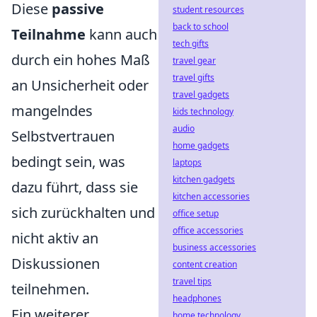
Diese
passive
student resources
back to school
Teilnahme
kann auch
tech gifts
durch ein hohes Maß
travel gear
travel gifts
an Unsicherheit oder
travel gadgets
mangelndes
kids technology
audio
Selbstvertrauen
home gadgets
bedingt sein, was
laptops
kitchen gadgets
dazu führt, dass sie
kitchen accessories
sich zurückhalten und
office setup
office accessories
nicht aktiv an
business accessories
Diskussionen
content creation
travel tips
teilnehmen.
headphones
Ein weiterer
home technology