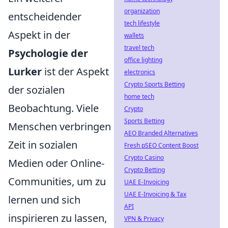
organization
entscheidender
tech lifestyle
Aspekt in der
wallets
travel tech
Psychologie der
office lighting
Lurker
ist der Aspekt
electronics
Crypto Sports Betting
der sozialen
home tech
Beobachtung. Viele
Crypto
Sports Betting
Menschen verbringen
AEO Branded Alternatives
Zeit in sozialen
Fresh pSEO Content Boost
Crypto Casino
Medien oder Online-
Crypto Betting
Communities, um zu
UAE E-Invoicing
UAE E-Invoicing & Tax
lernen und sich
API
inspirieren zu lassen,
VPN & Privacy