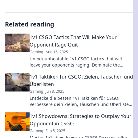
Related reading
1v1 CSGO Tactics That Will Make Your
Opponent Rage Quit
Gaming
Aug 16, 2025
Unlock unbeatable 1v1 CSGO tactics that will
leave your opponents raging! Dominate the
battlefield and watch them rage quit in disbelief!
1v1 Taktiken für CSGO: Zielen, Täuschen und
Überlisten
Gaming
Jun 8, 2025
Entdecke die besten 1v1 Taktiken für CSGO!
Verbessere dein Zielen, Täuschen und Überlisten
deiner Gegner – werde zum Meister im Duell!
1v1 Showdowns: Strategies to Outplay Your
Opponent in CSGO
Gaming
Feb 5, 2025
Master 1v1 showdowns in CSGO! Discover killer