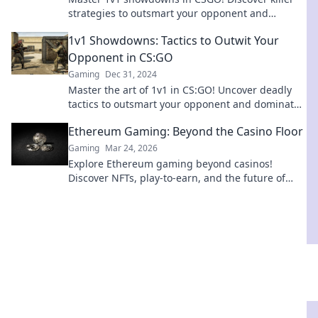
strategies to outsmart your opponent and
dominate the game. Click to level up your skills!
1v1 Showdowns: Tactics to Outwit Your
Opponent in CS:GO
Gaming
Dec 31, 2024
Master the art of 1v1 in CS:GO! Uncover deadly
tactics to outsmart your opponent and dominate
the battlefield like a pro.
Ethereum Gaming: Beyond the Casino Floor
Gaming
Mar 24, 2026
Explore Ethereum gaming beyond casinos!
Discover NFTs, play-to-earn, and the future of
blockchain gaming. 🚀